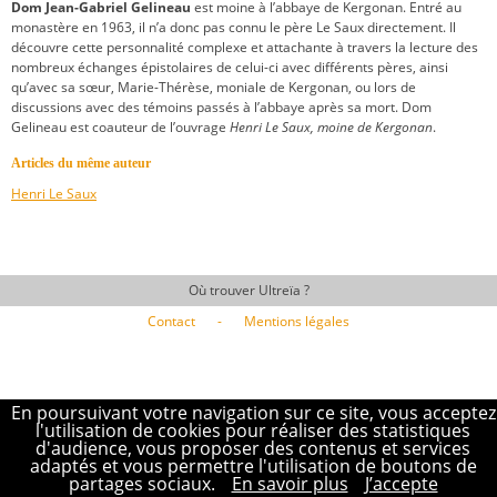
Dom Jean-Gabriel Gelineau
est moine à l’abbaye de Kergonan. Entré au
monastère en 1963, il n’a donc pas connu le père Le Saux directement. Il
découvre cette personnalité complexe et attachante à travers la lecture des
nombreux échanges épistolaires de celui-ci avec différents pères, ainsi
qu’avec sa sœur, Marie-Thérèse, moniale de Kergonan, ou lors de
discussions avec des témoins passés à l’abbaye après sa mort. Dom
Gelineau est coauteur de l’ouvrage
Henri Le Saux, moine de Kergonan
.
Articles du même auteur
Henri Le Saux
Où trouver Ultreïa ?
Contact
-
Mentions légales
En poursuivant votre navigation sur ce site, vous acceptez
l'utilisation de cookies pour réaliser des statistiques
d'audience, vous proposer des contenus et services
adaptés et vous permettre l'utilisation de boutons de
partages sociaux.
En savoir plus
J’accepte