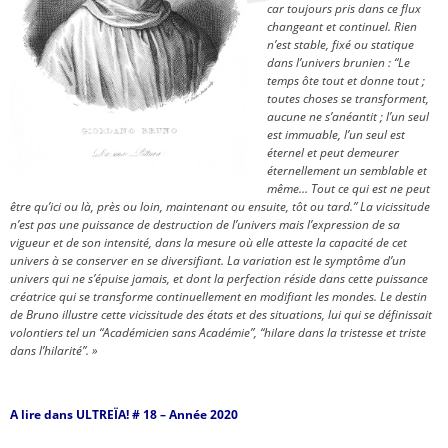
car toujours pris dans ce flux
changeant et continuel. Rien
n’est stable, fixé ou statique
dans l’univers brunien : “Le
temps ôte tout et donne tout ;
toutes choses se
transforment,
aucune ne s’anéantit ; l’un seul
est immuable, l’un seul est
éternel et peut demeurer
éternellement un semblable
et
même… Tout ce qui est ne peut
être qu’ici ou là, près ou loin, maintenant ou ensuite, tôt ou tard.” La vicissitude
n’est pas une puissance de destruction de l’univers mais l’expression de sa
vigueur et de son intensité, dans la mesure où elle atteste la capacité de cet
univers à se conser
ver en se diversifiant. La variation est le symptôme d’un
univers qui ne s’épuise jamais, et dont la perfection
réside dans cette puissance
créatrice qui se transforme continuellement en modifiant les mondes. Le destin
de Bruno illustre cette vicissitude des états et des situations, lui qui se définissait
volontiers tel un “Académicien sans Académie”, “hilare dans la tristesse et triste
dans l’hilarité”. »
A lire dans ULTREÏA! # 18 – Année 2020