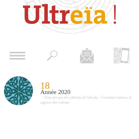
18
Année 2020
\
Dans les pas des pèlerins de l'absolu
\
Giordano furioso, la
sagesse des volcans