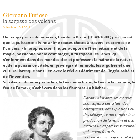
Giordano Furioso
la sagesse des volcans
Sébastien GALLAND
Un temps prêtre dominicain, Giordano Bruno ( 1548-1600 ) proclamait
que la puissance divine anime toutes choses à travers les atomes de
l’univers. Philosophe, scientifique, adepte de l’hermétisme et de la
magie, passionné par la cosmologie, il fustigeait les “ânes” qui
s’enferment dans des mondes clos et professent la haine de la nature
et de la puissance vitale, en privilégiant les mots, les arguties et une
culture livresque sans lien avec le réel au détriment de l’ingéniosité et
de l’invention.
Son destin dominé par le feu, le feu des volcans, le feu de la matière, le
feu de l’amour, s’achèvera dans les flammes du bûcher…
Extrait : « Vivants, les mondes
sont sujets à des crises, des
cataclysmes, des explosions ou
des déluges, ce qui confère à la
production de la nature et à la
matière un aspect vicissitudinal
qui s’étend à l’ordre
sociopolitique, toujours relatif