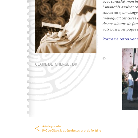
avec curiosité, mon in
L’Invincible espérance.
couverture, un visage
m’évoquait ces curés
de nos albums de fami
voix basse, les pages 
Portrait à retrouver
©
CLAIRE DE CHERGÉ ; DR
Article précédent
JMC Le Clézio, la quête du secret et de l’origine