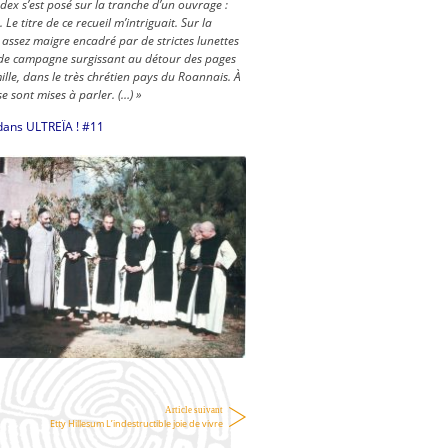
dex s’est posé sur la tranche d’un ouvrage :
 Le titre de ce recueil m’intriguait. Sur la
 assez maigre encadré par de strictes lunettes
 de campagne surgissant au détour des pages
lle, dans le très chrétien pays du Roannais. À
se sont mises à parler. (…) »
 dans ULTREÏA ! #11
Article suivant
Etty Hillesum L’indestructible joie de vivre