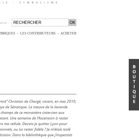
etter
UBRIQUES
-
LES CONTRIBUTEURS
-
ACHETER
ontré” Christian de Chergé, vivant, en mai 2010,
baye de
Sénanque. Le mauve de la lavande
s champs de ce monastère cistercien aux
latant. Une semaine de l’Ascension à rester
s ma cellule. Devais-je quitter Lyon pour
sionnels, ou
lui rester fidèle ? Je m’étais isolé
écision. Dans la bibliothèque que
j’inspectais