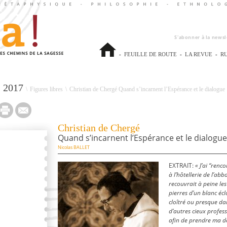
S'abonner à la newsl
-
FEUILLE DE ROUTE
-
LA REVUE
-
R
s 2017
\
Figures libres
\
Christian de Chergé Quand s’incarnent l’Espérance et le dialogue
Christian de Chergé
Quand s’incarnent l’Espérance et le dialogue
Nicolas BALLET
EXTRAIT:
« J’ai “renc
à l’hôtellerie de l’ab
recouvrait à peine le
pierres d’un blanc éc
cloîtré ou
presque dan
d’autres cieux profes
afin de prendre ma d