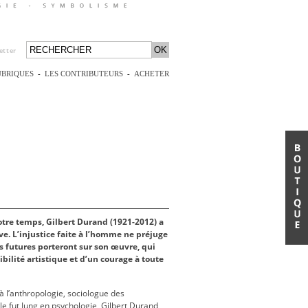
etter
UBRIQUES
-
LES CONTRIBUTEURS
-
ACHETER
tre temps, Gilbert Durand (1921-2012) a
e. L’injustice faite à l’homme ne préjuge
s futures porteront sur son œuvre, qui
ibilité artistique et d’un courage à toute
 à l’anthropologie, sociologue des
e fut Jung en psychologie, Gilbert Durand