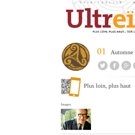
01
Automne 
Plus loin, plus haut
Images