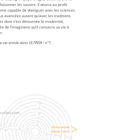
oisonner les savoirs. Il œuvra au profit
mme capable de dialoguer avec les sciences
s avancées autant qu’avec les traditions
les dont s’est détournée la modernité,
e de l’imaginaire qu’il consacra sa vie à
r.
de cet article dans ULTREÏA ! n°1.
scorbin.com
Article suivant
Henry Corbin