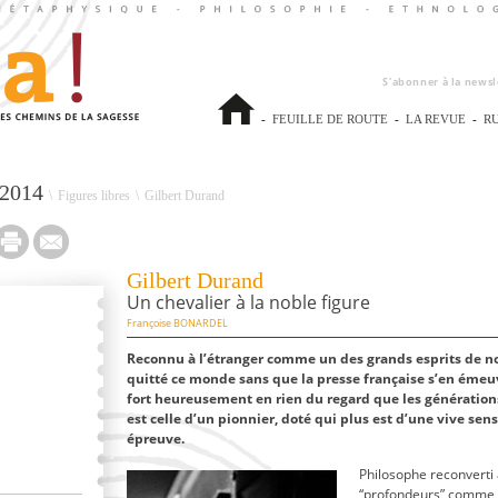
S'abonner à la newsl
-
FEUILLE DE ROUTE
-
LA REVUE
-
R
2014
\
Figures libres
\
Gilbert Durand
Gilbert Durand
Un chevalier à la noble figure
Françoise BONARDEL
Reconnu à l’étranger comme un des grands esprits de no
quitté ce monde sans que la presse française s’en émeuv
fort heureusement en rien du regard que les génération
est celle d’un pionnier, doté qui plus est d’une vive sens
épreuve.
Philosophe reconve
rti
“profondeurs” comme l