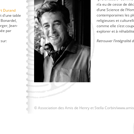
n’a eu de cesse de décl
d’une Science de l’Ho
ert Durand
contemporaines les plu
t d'une table
 Bonardel,
religieuses et culturel
ger, Jean-
comme elle s’est coupé
mée par
explorer et à réhabilite
 sur:
Retrouver l’intégralité 
© Association des Amis de Henry et Stella Corbin/www.ami