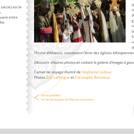
q
siècle) est le
v
.
d
quent entre
g
che.
n
l
S
r
d
l’Arche d’Alliance, constituent l’âme des églises éthiopiennes
Découvrir d’autres photos en visitant la galerie d’images à gauc
Carnet de voyage illustré de
Stéphanie Ledoux
Photos
Éric Lafforgue
et
Christophe Boisvieux
Article précédent
Isé, les sanctuaires de l’éternel renouveau