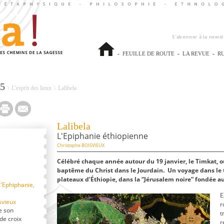
S'abonner à la newsl
-
FEUILLE DE ROUTE
-
LA REVUE
-
R
15
\
L'esprit des lieux
\
Lalibela
Lalibela
L'Epiphanie éthiopienne
Christophe BOISVIEUX
Célébré chaque année autour du 19 janvier, le Timkat, o
baptême du Christ dans le Jourdain.
Un voyage dans le 
plateaux d’Éthiopie, dans la “Jérusalem noire” fondée au 
l'Ephiphanie,
E
svieux
r
e son
t
de croix
r