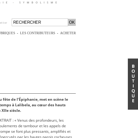
etter
UBRIQUES
-
LES CONTRIBUTEURS
-
ACHETER
u fête de l’Épiphanie, met en scène le
temps à Lalibela, au cœur des hauts
XIIe siècle.
XTRAIT : « Venus des profondeurs, les
oulements de tambour et les appels de
rompe se font plus pressants, amplifiés et
épercutés par les hautes parois rocheuses