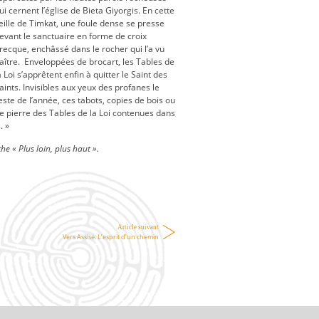
ui cernent l’église de Bieta Giyorgis. En cette
eille de Timkat, une foule dense se presse
evant le sanctuaire en forme de croix
recque, enchâssé dans le rocher qui l’a vu
aître. Enveloppées de brocart, les Tables de
a Loi s’apprêtent enfin à quitter le Saint des
aints. Invisibles aux yeux des profanes le
este de l’année, ces tabots, copies de bois ou
e pierre des Tables de la Loi contenues dans
. »
he « Plus loin, plus haut ».
Article suivant
Vers Assise. L’esprit d’un chemin