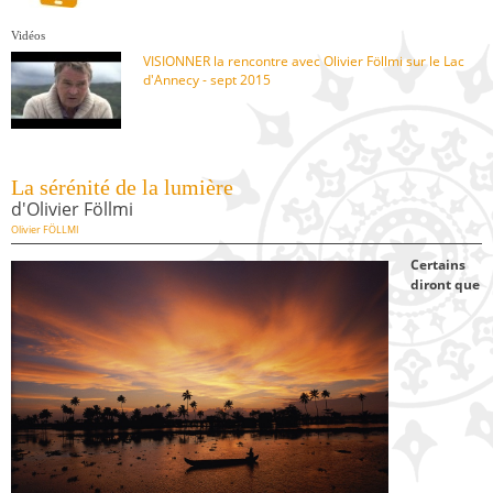
Vidéos
VISIONNER la rencontre avec Olivier Föllmi sur le Lac
d'Annecy - sept 2015
La sérénité de la lumière
d'Olivier Föllmi
Olivier FÖLLMI
Certains
diront que