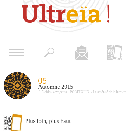
05
Automne 2015
\
Nobles voyageurs - PORTFOLIO
\
La sérénité de la lumière
Plus loin, plus haut