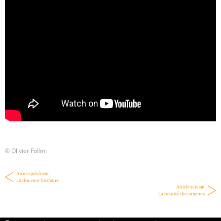
© Olivier Föllmi
Article précédent
La douceur birmane
Article suivant
La beauté des origines