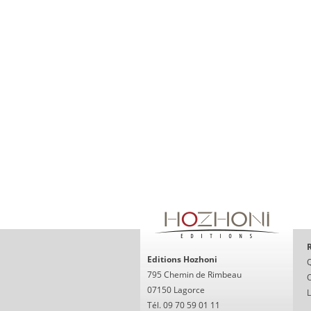
R
Editions Hozhoni
795 Chemin de Rimbeau
O
07150 Lagorce
Tél. 09 70 59 01 11