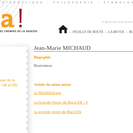
S'abonner à la newsl
-
FEUILLE DE ROUTE
-
LA REVUE
-
R
Jean-Marie MICHAUD
Biographie
Illustrateur.
ique de la
! 08 et 09).
Articles du même auteur
Le Mahâbhârata
La Grande Vision de Black Elk – II
La grande vision de Black Elk