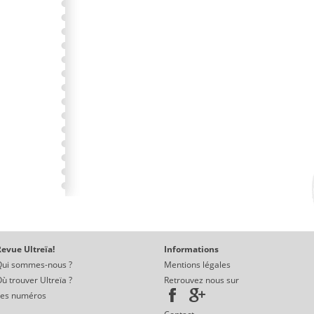
evue Ultreïa!
Informations
Qui sommes-nous ?
Mentions légales
ù trouver Ultreïa ?
Retrouvez nous sur
Les numéros