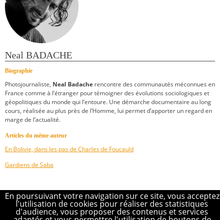
Neal BADACHE
Biographie
Photojournaliste,
Neal Badache
rencontre des communautés méconnues en
France comme à l’étranger pour témoigner des évolutions sociologiques et
géopolitiques du monde qui l’entoure. Une démarche documentaire au long
cours, réalisée au plus près de l’Homme, lui permet d’apporter un regard en
marge de l’actualité.
Articles du même auteur
En Bolivie, dans les pas de Charles de Foucauld
Gardiens de Saba
En poursuivant votre navigation sur ce site, vous acceptez
l'utilisation de cookies pour réaliser des statistiques
Où trouver Ultreïa ?
d'audience, vous proposer des contenus et services
adaptés et vous permettre l'utilisation de boutons de