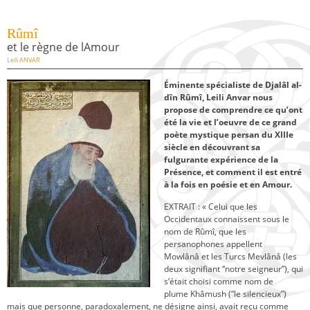
Rûmî
et le règne de lAmour
Leili ANVAR
Éminente spécialiste de Djalâl al-
dîn Rûmî, Leili Anvar nous
propose de comprendre ce qu’ont
été la vie et l’oeuvre de ce grand
poète mystique persan du XIIIe
siècle en découvrant sa
fulgurante expérience de la
Présence, et comment il est entré
à la fois en poésie et en Amour.
EXTRAIT : « Celui que les
Occidentaux connaissent sous le
nom de Rûmî, que les
persanophones appellent
Mowlânâ et les Turcs Mevlânâ (les
deux signifiant “notre seigneur”), qui
s’était choisi comme nom de
plume Khâmush (“le silencieux”)
mais que personne, paradoxalement, ne désigne ainsi, avait reçu comme