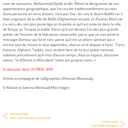
nom de naissance, Mohammad Djalâl al-dîn. Même la désignation de son
appartenance géographique, que l’on accole traditionnellement au nom
d’une personne en terre d’islam, n’est pas fixe : les uns le disent Balkhî car il
était originaire de la ville de Balkh (Afghanistan actuel), et d’autres Rûmî car
il a vécu dès son plus jeune âge en Anatolie et qu’il est enterré dans la ville
de Konya, en Turquie actuelle. Parce qu’il est devenu l’un des plus grands
poètes de l’histoire de la littérature universelle, parce que sa voix porte le
message d’amour qui fut le sien, parce qu’il est un phare spirituel qui a
encore tant de choses à nous apprendre, chacun se le dispute à l’envi : Turcs,
Iraniens, Afghans, Tadjiks, tous veulent faire de lui leur poète national,
oubliant précisément qu’il n’est d’aucun temps, d’aucun espace, d’aucune
nation, “ni d’Orient ni d’Occident” selon ses propres mots. »
A retrouver dans ULTREÏA ! #09
Article accompagné de calligraphies d’Hassan Massoudy.
© Roland et Sabrina Michaud/AKG images
Article précédent
Kabîr, maître et poète universaliste
Article suivant
Empédocle d’Agrigente