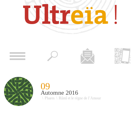
09
Automne 2016
\
Phares
\
Rûmî et le règne de l’Amour