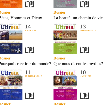
Dossier
Dossier
Bêtes, Hommes et Dieux
La beauté, un chemin de vie
14
13
HIVER 2018
AUTOMNE 2017
Dossier
Dossier
Pourquoi se retirer du monde?
Que nous disent les mythes?
11
10
PRINTEMPS 2017
HIVER 2017
Dossier
Dossier