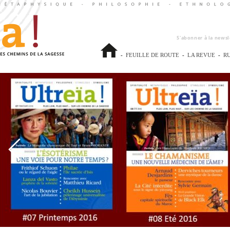
S'abonner à la newsl
-
FEUILLE DE ROUTE
-
LA REVUE
-
R