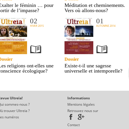
Exalter le féminin … pour
Méditation et cheminements.
sortir de l’impasse?
Vers où allons-nous?
02
01
HIVER 2015
AUTOMNE 2014
Dossier
Dossier
Les religions ont-elles une
Existe-t-il une sagesse
conscience écologique?
universelle et intemporelle?
evue Ultreïa!
Informations
Qui sommes-nous ?
Mentions légales
ù trouver Ultreïa ?
Retrouvez nous sur
Les numéros
Contact