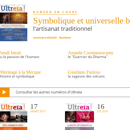
NUMÉRO EN COURS
Symbolique et universelle b
l'artisanat traditionnel
sommaire détaillé
–
feuilleter
anaît Istrati
Ananda Coomaraswamy
u la passion de l'humain
le "Guerrier du Dharma"
Pélerinage à la Mecque
Giordano Furioso
istoire et symbolique
la sagesse des volcans
Consulter les autres numéros d'Ultreïa
17
16
ANNÉE 2019
ETÉ 2018