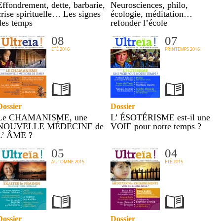
Effondrement, dette, barbarie,
Neurosciences, philo,
crise spirituelle… Les signes
écologie, méditation…
des temps
refonder l’école
08
07
ETÉ 2016
PRINTEMPS 2016
Dossier
Dossier
Le CHAMANISME, une
L’ ÉSOTÉRISME est-il une
NOUVELLE MÉDECINE de
VOIE pour notre temps ?
L’ ÂME ?
05
04
AUTOMNE 2015
ETÉ 2015
Dossier
Dossier