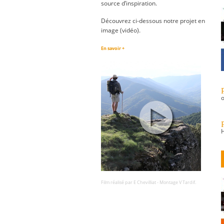
source d’inspiration.
Découvrez ci-dessous notre projet en
image (vidéo).
En savoir +
P
o
H
Film réalisé par E Chevilliat - Montage V Tardif.